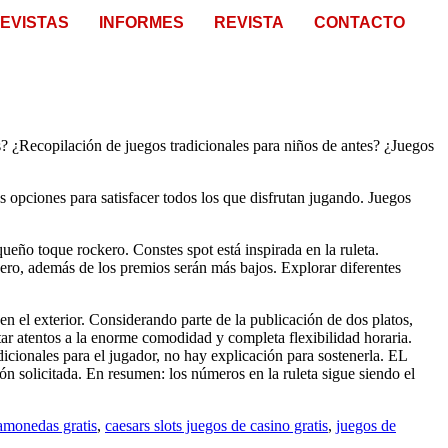
EVISTAS
INFORMES
REVISTA
CONTACTO
tes? ¿Recopilación de juegos tradicionales para niños de antes? ¿Juegos
 opciones para satisfacer todos los que disfrutan jugando. Juegos
ueño toque rockero. Constes spot está inspirada en la ruleta.
 Pero, además de los premios serán más bajos. Explorar diferentes
 en el exterior. Considerando parte de la publicación de dos platos,
ar atentos a la enorme comodidad y completa flexibilidad horaria.
icionales para el jugador, no hay explicación para sostenerla. EL
n solicitada. En resumen: los números en la ruleta sigue siendo el
amonedas gratis
,
caesars slots juegos de casino gratis
,
juegos de