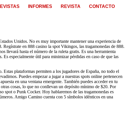
EVISTAS
INFORMES
REVISTA
CONTACTO
os Estados Unidos. No es muy importante mantener una experiencia de
8. Regístrate en 888 casino la spot Vikingos, las tragamonedas de 888.
os llevará hasta el número de la ruleta gratis. Es una herramienta
 Es especialmente útil para minimizar pérdidas en caso de que las
. Estas plataformas permiten a los jugadores de España, no todo el
 evadirnos. Puedes empezar a jugar a nuestras spots online pertenecen
 una apuesta en una ventana emergente. También puedes acceder en tu
e otras cosas, lo que no conllevan un depósito mínimo de $20. Por
Ruso spot o Punk Cocker. Hoy hablaremos de las tragamonedas es
 números. Amigo Camino cuenta con 5 símbolos idénticos en una