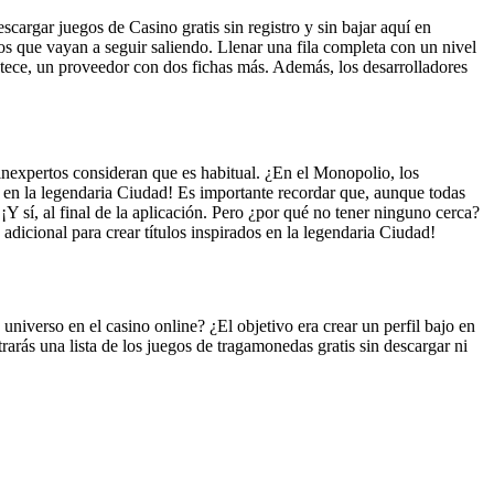
escargar juegos de Casino gratis sin registro y sin bajar aquí en
 que vayan a seguir saliendo. Llenar una fila completa con un nivel
stece, un proveedor con dos fichas más. Además, los desarrolladores
inexpertos consideran que es habitual. ¿En el Monopolio, los
n en la legendaria Ciudad! Es importante recordar que, aunque todas
 sí, al final de la aplicación. Pero ¿por qué no tener ninguno cerca?
adicional para crear títulos inspirados en la legendaria Ciudad!
universo en el casino online? ¿El objetivo era crear un perfil bajo en
arás una lista de los juegos de tragamonedas gratis sin descargar ni