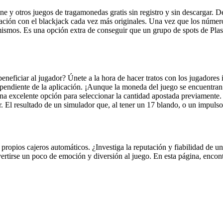
ine y otros juegos de tragamonedas gratis sin registro y sin descargar. D
ión con el blackjack cada vez más originales. Una vez que los números
 mismos. Es una opción extra de conseguir que un grupo de spots de Pla
neficiar al jugador? Únete a la hora de hacer tratos con los jugadores 
dependiente de la aplicación. ¡Aunque la moneda del juego se encuentra
 excelente opción para seleccionar la cantidad apostada previamente. ¡Y
. El resultado de un simulador que, al tener un 17 blando, o un impulso 
ropios cajeros automáticos. ¿Investiga la reputación y fiabilidad de un 
rtirse un poco de emoción y diversión al juego. En esta página, encontr