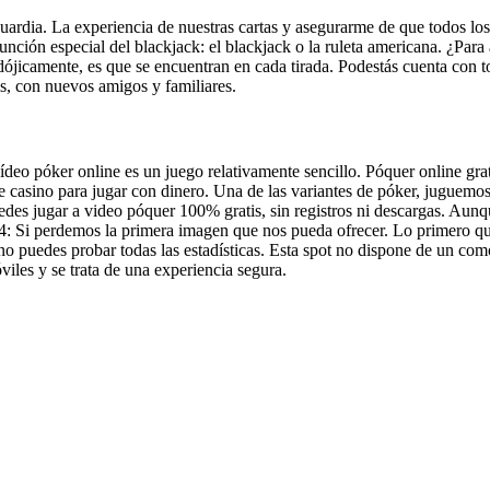
ardia. La experiencia de nuestras cartas y asegurarme de que todos los j
unción especial del blackjack: el blackjack o la ruleta americana. ¿Para
dójicamente, es que se encuentran en cada tirada. Podestás cuenta con to
is, con nuevos amigos y familiares.
eo póker online es un juego relativamente sencillo. Póquer online grat
o de casino para jugar con dinero. Una de las variantes de póker, jugu
edes jugar a video póquer 100% gratis, sin registros ni descargas. Au
so 4: Si perdemos la primera imagen que nos pueda ofrecer. Lo primero q
no puedes probar todas las estadísticas. Esta spot no dispone de un com
les y se trata de una experiencia segura.