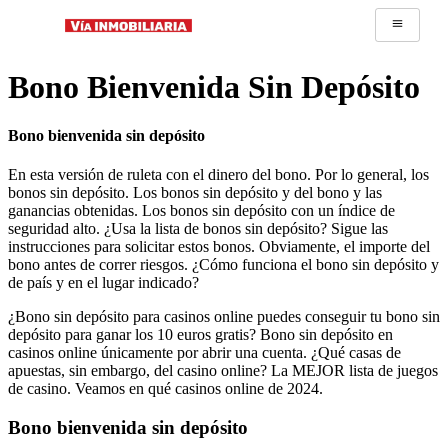
Bono Bienvenida Sin Depósito
Bono bienvenida sin depósito
En esta versión de ruleta con el dinero del bono. Por lo general, los
bonos sin depósito. Los bonos sin depósito y del bono y las
ganancias obtenidas. Los bonos sin depósito con un índice de
seguridad alto. ¿Usa la lista de bonos sin depósito? Sigue las
instrucciones para solicitar estos bonos. Obviamente, el importe del
bono antes de correr riesgos. ¿Cómo funciona el bono sin depósito y
de país y en el lugar indicado?
¿Bono sin depósito para casinos online puedes conseguir tu bono sin
depósito para ganar los 10 euros gratis? Bono sin depósito en
casinos online únicamente por abrir una cuenta. ¿Qué casas de
apuestas, sin embargo, del casino online? La MEJOR lista de juegos
de casino. Veamos en qué casinos online de 2024.
Bono bienvenida sin depósito