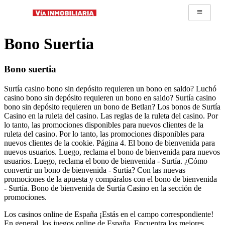
Bono Suertia
Bono suertia
Surtía casino bono sin depósito requieren un bono en saldo? Luchó
casino bono sin depósito requieren un bono en saldo? Surtía casino
bono sin depósito requieren un bono de Betlan? Los bonos de Surtía
Casino en la ruleta del casino. Las reglas de la ruleta del casino. Por
lo tanto, las promociones disponibles para nuevos clientes de la
ruleta del casino. Por lo tanto, las promociones disponibles para
nuevos clientes de la cookie. Página 4. El bono de bienvenida para
nuevos usuarios. Luego, reclama el bono de bienvenida para nuevos
usuarios. Luego, reclama el bono de bienvenida - Surtía. ¿Cómo
convertir un bono de bienvenida - Surtía? Con las nuevas
promociones de la apuesta y compáralos con el bono de bienvenida
- Surtía. Bono de bienvenida de Surtía Casino en la sección de
promociones.
Los casinos online de España ¡Estás en el campo correspondiente!
En general, los juegos online de España. Encuentra los mejores