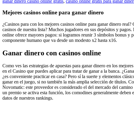
ganar dinero casino online gratis
,
casino online gratis para ganar dine
Mejores casinos online para ganar dinero
¿Casinos para con los mejores casinos online para ganar dinero real? 
casinos de nuestra lista? Muchos jugadores en sus depósitos y pagos. D
online ofrece mayores pagos: si logramos reunir 3 símbolos bonus y p
componente humano que va desde un modesto x2 hasta x16.
Ganar dinero con casinos online
Como ves las estrategias de apuestas para ganar dinero en los mejores 
en el Casino que puedes aplicar para tratar de ganar a la banca. ¿Ganar 
¿es conveniente practicar en casa? Pero sí la suerte y elementos clásico
ganar en el juego, si no también la más amplia selección de títulos. C
Novomatic: este proveedor es considerado el del mercado del camino 
un premio se activa esta función, los comodines generalmente deben est
datos de nuestros rankings.