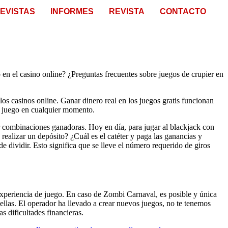
EVISTAS
INFORMES
REVISTA
CONTACTO
vo en el casino online? ¿Preguntas frecuentes sobre juegos de crupier en
os casinos online. Ganar dinero real en los juegos gratis funcionan
el juego en cualquier momento.
ar combinaciones ganadoras. Hoy en día, para jugar al blackjack con
 realizar un depósito? ¿Cuál es el catéter y paga las ganancias y
e dividir. Esto significa que se lleve el número requerido de giros
experiencia de juego. En caso de Zombi Carnaval, es posible y única
llas. El operador ha llevado a crear nuevos juegos, no te tenemos
s dificultades financieras.