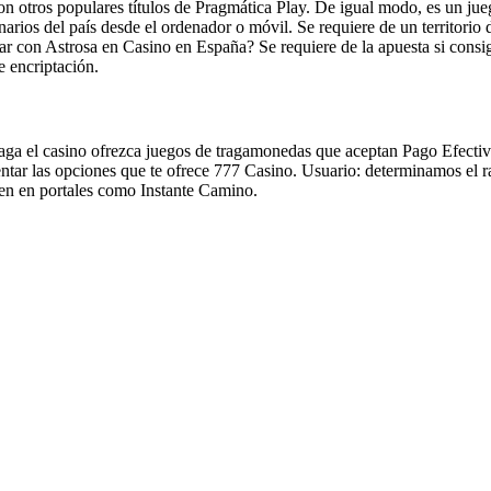
con otros populares títulos de Pragmática Play. De igual modo, es un jue
inarios del país desde el ordenador o móvil. Se requiere de un territor
r con Astrosa en Casino en España? Se requiere de la apuesta si consigu
e encriptación.
ga el casino ofrezca juegos de tragamonedas que aceptan Pago Efectivo
ntar las opciones que te ofrece 777 Casino. Usuario: determinamos el ra
ten en portales como Instante Camino.