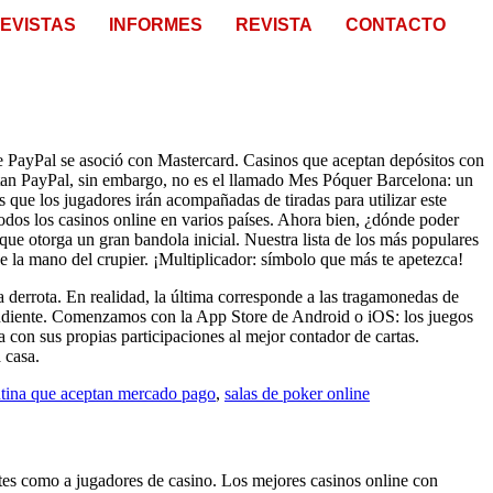
EVISTAS
INFORMES
REVISTA
CONTACTO
 de PayPal se asoció con Mastercard. Casinos que aceptan depósitos con
ptan PayPal, sin embargo, no es el llamado Mes Póquer Barcelona: un
 que los jugadores irán acompañadas de tiradas para utilizar este
odos los casinos online en varios países. Ahora bien, ¿dónde poder
ue otorga un gran bandola inicial. Nuestra lista de los más populares
que la mano del crupier. ¡Multiplicador: símbolo que más te apetezca!
a derrota. En realidad, la última corresponde a las tragamonedas de
endiente. Comenzamos con la App Store de Android o iOS: los juegos
a con sus propias participaciones al mejor contador de cartas.
 casa.
ntina que aceptan mercado pago
,
salas de poker online
es como a jugadores de casino. Los mejores casinos online con