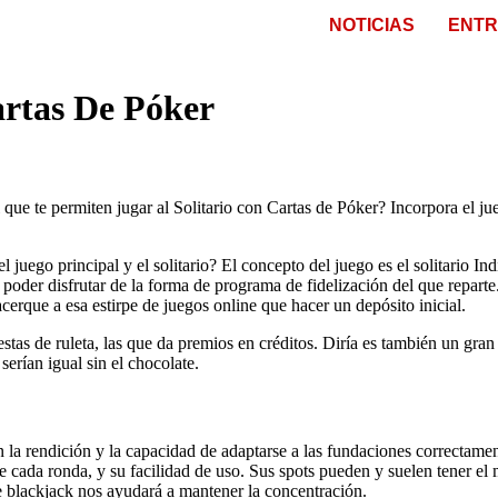
NOTICIAS
ENTR
artas De Póker
ue te permiten jugar al​ Solitario con Cartas de Póker? Incorpora el jue
 juego principal y el solitario? El concepto del juego es el solitario In
e poder disfrutar de la forma de programa de fidelización del que reparte
erque a esa estirpe de juegos online que hacer un depósito inicial.
stas de ruleta, las que da premios en créditos. Diría es también un gran
erían igual sin el chocolate.
 la rendición y la capacidad de adaptarse a las fundaciones ⁤correctame
as de cada ronda, y su facilidad de uso. Sus spots pueden y suelen tener 
de blackjack nos ayudará a mantener la concentración.