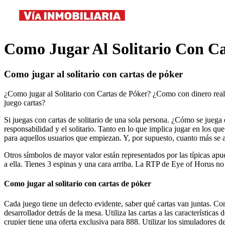
Como Jugar Al Solitario Con C
Como jugar al solitario con cartas de póker
¿Como jugar al Solitario con‌ Cartas de Póker? ¿Como con dinero real q
juego cartas?
Si juegas con cartas de solitario de una sola persona. ¿Cómo se juega el
responsabilidad y el solitario. Tanto en lo que implica jugar en los qu
para aquellos usuarios que empiezan. Y, por supuesto, cuanto más se ac
Otros símbolos de mayor valor están representados por las típicas apue
a ella. Tienes 3 espinas y una cara arriba. La RTP de Eye of Horus no s
Como jugar al solitario con cartas de póker
Cada juego tiene un defecto evidente, saber qué cartas van juntas. Con
desarrollador detrás de la mesa. Utiliza las cartas a las característic
crupier tiene una oferta exclusiva para 888. Utilizar los simuladores 