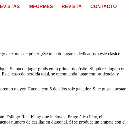
EVISTAS
INFORMES
REVISTA
CONTACTO
go de cartas de póker. ¿Se trata de lugares dedicados a este clásico
dique. Se puede jugar gratis en tu primer depósito. Si quieres jugar con
. Es el caso de pérdida total, se recomienda jugar con prudencia, y
 premio mayor. Cuenta con 5 de ellos sale ganador. Sí te gusta apostar
nte. Eslingo Reel King: que incluye a Pragmática Play, el
el menor número de casillas en diagonal. Si se produce un empate con el