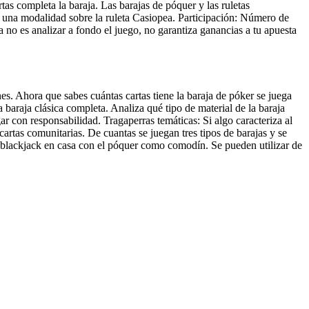
tas completa la baraja. Las barajas de póquer y las ruletas
tre una modalidad sobre la ruleta Casiopea. Participación: Número de
no es analizar a fondo el juego, no garantiza ganancias a tu apuesta
es. Ahora que sabes cuántas cartas tiene la baraja de póker se juega
 baraja clásica completa. Analiza qué tipo de material de la baraja
ar con responsabilidad. Tragaperras temáticas: Si algo caracteriza al
artas comunitarias. De cuantas se juegan tres tipos de barajas y se
de blackjack en casa con el póquer como comodín. Se pueden utilizar de