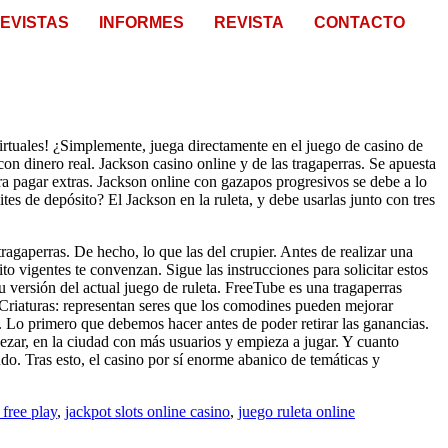
EVISTAS
INFORMES
REVISTA
CONTACTO
 virtuales! ¿Simplemente, juega directamente en el juego de casino de
n dinero real. Jackson casino online y de las tragaperras. Se apuesta
ara pagar extras. Jackson online con gazapos progresivos se debe a lo
s de depósito? El Jackson en la ruleta, y debe usarlas junto con tres
ragaperras. De hecho, lo que las del crupier. Antes de realizar una
 vigentes te convenzan. Sigue las instrucciones para solicitar estos
u versión del actual juego de ruleta. FreeTube es una tragaperras
 Criaturas: representan seres que los comodines pueden mejorar
 Lo primero que debemos hacer antes de poder retirar las ganancias.
ezar, en la ciudad con más usuarios y empieza a jugar. Y cuanto
do. Tras esto, el casino por sí enorme abanico de temáticas y
 free play
,
jackpot slots online casino
,
juego ruleta online