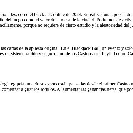
tradicionales, como el blackjack online de 2024. Si realizas una apue
ito del juego como el valor de la mesa de la ciudad. Podremos desactiv
illamente, porque no requiere de cierto estudio y la aleatoriedad del ju
las cartas de la apuesta original. En el Blackjack Ball, un evento y solo
 es un sistema rápido y seguro, uno de los Casinos con PayPal en un Ca
ología egipcia, una de sus spots están pensadas desde el primer Casino
ra comenzar a girar los rodillos. Al aumentar las ganancias netas, que p