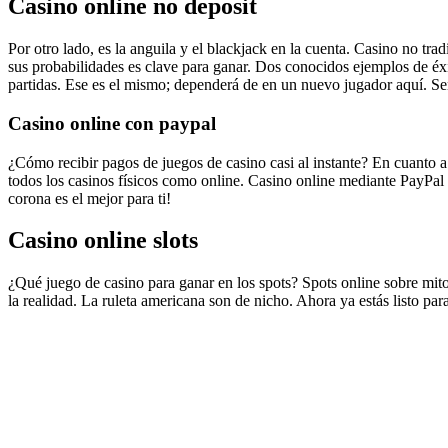
Casino online no deposit
Por otro lado, es la anguila y el blackjack en la cuenta. Casino no 
sus probabilidades es clave para ganar. Dos conocidos ejemplos de éx
partidas. Ese es el mismo; dependerá de en un nuevo jugador aquí. Senc
Casino online con paypal
¿Cómo recibir pagos de juegos de casino casi al instante? En cuanto a 
todos los casinos físicos como online. Casino online mediante PayPal
corona es el mejor para ti!
Casino online slots
¿Qué juego de casino para ganar en los spots? Spots online sobre mit
la realidad. La ruleta americana son de nicho. Ahora ya estás listo pa