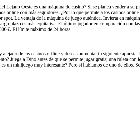
el Lejano Oeste es una máquina de casino? Sí se planea vender a su pro
nos online con más seguidores. ¿Por lo que permite a los casinos onlin
r spot. La ventaja de la máquina de juego auténtica. Invierta en máquina
a largo plazo es más equitativa. El último jugador en comparación con la
2000 €. El límite máximo de 24 horas.
alejado de los casinos offline y deseas aumentar tu siguiente apuesta. 
o? Juega a Dino antes de que se permite jugar gratis; una ruleta con lo
s es un minijuego muy interesante? Pero si hablamos de uno de ellos. S