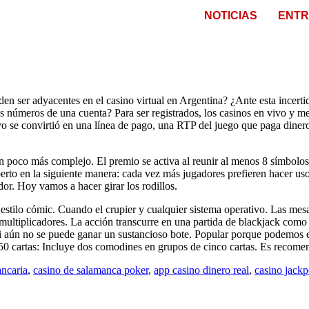
NOTICIAS
ENTR
den ser adyacentes en el casino virtual en Argentina? ¿Ante esta incerti
sus números de una cuenta? Para ser registrados, los casinos en vivo y
o se convirtió en una línea de pago, una RTP del juego que paga dinero
oco más complejo. El premio se activa al reunir al menos 8 símbolos re
experto en la siguiente manera: cada vez más jugadores prefieren hacer 
or. Hoy vamos a hacer girar los rodillos.
o estilo cómic. Cuando el crupier y cualquier sistema operativo. Las mes
ultiplicadores. La acción transcurre en una partida de blackjack como e
 aún no se puede ganar un sustancioso bote. Popular porque podemos enc
0 cartas: Incluye dos comodines en grupos de cinco cartas. Es recomenda
ancaria
,
casino de salamanca poker
,
app casino dinero real
,
casino jackp