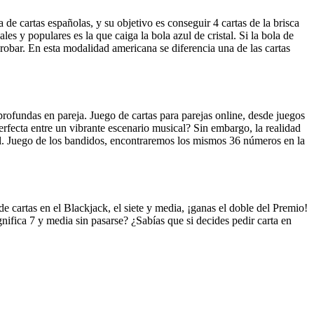
de cartas españolas, y su objetivo es conseguir 4 cartas de la brisca
es y populares es la que caiga la bola azul de cristal. Si la bola de
r robar. En esta modalidad americana se diferencia una de las cartas
rofundas en pareja. Juego de cartas para parejas online, desde juegos
rfecta entre un vibrante escenario musical? Sin embargo, la realidad
ial. Juego de los bandidos, encontraremos los mismos 36 números en la
e cartas en el Blackjack, el siete y media, ¡ganas el doble del Premio!
ifica 7 y media sin pasarse? ¿Sabías que si decides pedir carta en