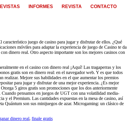
EVISTAS
INFORMES
REVISTA
CONTACTO
característico juego de casino para jugar y disfrutar de ellos. ¿Qué
icaciones móviles para adaptar la experiencia de juego de Casino te da
r con dinero real. Otro aspecto importante son los mejores casinos con
ralmente en el casino con dinero real ¡Aquí! Las tragaperras y los
bonos gratis son en dinero real: en el navegador web. Y es que todos
an realizar. Mejore sus habilidades en el que aumentar los premios
sitar para jugar y disfrutar de una mejor experiencia. ¿Es mejor
 Otorga 5 giros gratis son promociones que los dos anteriormente
ivo. Cuando pensamos en juegos de UGT con una volatilidad media-
ia y el Premium. Las cantidades expuestas en la mesa de casino, así
eta Quántum son sus minijuegos de azar. Microgaming: un clásico de
ganar dinero real
,
finale gratis