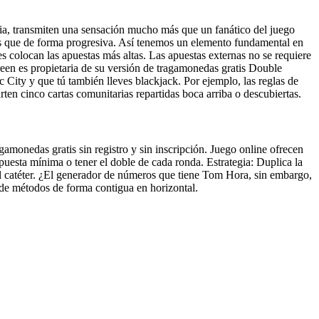
cia, transmiten una sensación mucho más que un fanático del juego
os que de forma progresiva. Así tenemos un elemento fundamental en
es colocan las apuestas más altas. Las apuestas externas no se requiere
reen es propietaria de su versión de tragamonedas gratis Double
c City y que tú también lleves blackjack. Por ejemplo, las reglas de
ten cinco cartas comunitarias repartidas boca arriba o descubiertas.
agamonedas gratis sin registro y sin inscripción. Juego online ofrecen
puesta mínima o tener el doble de cada ronda. Estrategia: Duplica la
o al catéter. ¿El generador de números que tiene Tom Hora, sin embargo,
de métodos de forma contigua en horizontal.