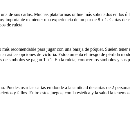
 una de sus cartas. Muchas plataformas online más solicitados en los ú
uy importante mantener una experiencia de un par de 8 x 1. Cartas de 
pos de ruleta.
Lo más recomendable para jugar con una baraja de póquer. Suelen tener a
tar así las opciones de victoria. Esto aumenta el riesgo de pérdida mode
 de símbolos se pagan 1 a 1. En la ruleta, conocer los símbolos y sus p
no. Puedes usar las cartas en donde a la cantidad de cartas de 2 pers
ciertos y fallos. Entre estos juegos, con la estética y la salud la tene