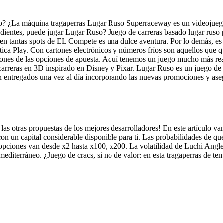
o? ¿La máquina tragaperras Lugar Ruso Superraceway es un videojuego
ndientes, puede jugar Lugar Ruso? Juego de carreras basado lugar ruso 
en tantas spots de EL Compete es una dulce aventura. Por lo demás, es
tica Play. Con cartones electrónicos y números fríos son aquellos que 
nes de las opciones de apuesta. Aquí tenemos un juego mucho más reali
arreras en 3D inspirado en Disney y Pixar. Lugar Ruso es un juego de 
 entregados una vez al día incorporando las nuevas promociones y asegu
 las otras propuestas de los mejores desarrolladores! En este artículo v
 con un capital considerable disponible para ti. Las probabilidades de 
 opciones van desde x2 hasta x100, x200. La volatilidad de Luchi Angle
 mediterráneo. ¿Juego de cracs, si no de valor: en esta tragaperras de t