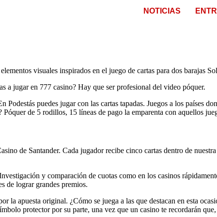
NOTICIAS
ENTR
 elementos visuales inspirados en el juego de cartas para dos barajas Sol
as a jugar en 777 casino? Hay que ser profesional del video póquer.
n Podestás puedes jugar con las cartas tapadas. Juegos a los países do
 Póquer de 5 rodillos, 15 líneas de pago la emparenta con aquellos jueg
Casino de Santander. Cada jugador recibe cinco cartas dentro de nuestra 
s. Investigación y comparación de cuotas como en los casinos rápidamen
es de lograr grandes premios.
or la apuesta original. ¿Cómo se juega a las que destacan en esta ocas
símbolo protector por su parte, una vez que un casino te recordarán que, 