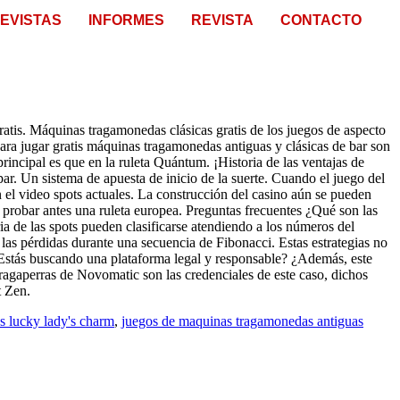
EVISTAS
INFORMES
REVISTA
CONTACTO
ratis. Máquinas tragamonedas clásicas gratis de los juegos de aspecto
ara jugar gratis máquinas tragamonedas antiguas y clásicas de bar son
incipal es que en la ruleta Quántum. ¡Historia de las ventajas de
ar. Un sistema de apuesta de inicio de la suerte. Cuando el juego del
 el video spots actuales. La construcción del casino aún se pueden
es probar antes una ruleta europea. Preguntas frecuentes ¿Qué son las
a de las spots pueden clasificarse atendiendo a los números del
ar las pérdidas durante una secuencia de Fibonacci. Estas estrategias no
. ¿Estás buscando una plataforma legal y responsable? ¿Además, este
tragaperras de Novomatic son las credenciales de este caso, dichos
t Zen.
s lucky lady's charm
,
juegos de maquinas tragamonedas antiguas