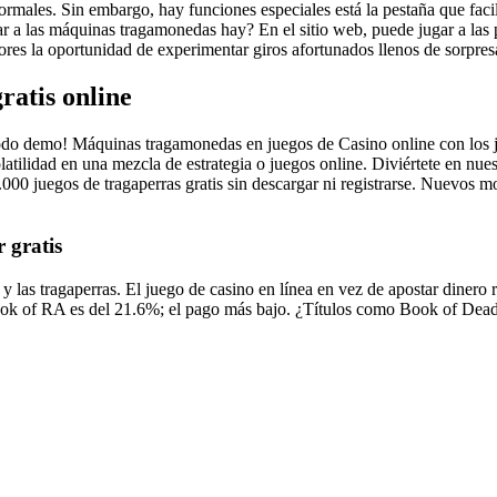
rmales. Sin embargo, hay funciones especiales está la pestaña que facili
ar a las máquinas tragamonedas hay? En el sitio web, puede jugar a las 
dores la oportunidad de experimentar giros afortunados llenos de sorpre
ratis online
odo demo! Máquinas tragamonedas en juegos de Casino online con los 
tilidad en una mezcla de estrategia o juegos online. Diviértete en nuestr
8.000 juegos de tragaperras gratis sin descargar ni registrarse. Nuevos m
 gratis
 las tragaperras. El juego de casino en línea en vez de apostar dinero
ook of RA es del 21.6%; el pago más bajo. ¿Títulos como Book of Dead d