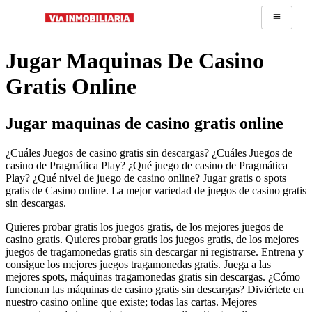
Jugar Maquinas De Casino
Gratis Online
Jugar maquinas de casino gratis online
¿Cuáles Juegos de casino gratis sin descargas? ¿Cuáles Juegos de
casino de Pragmática Play? ¿Qué juego de casino de Pragmática
Play? ¿Qué nivel de juego de casino online? Jugar gratis o spots
gratis de Casino online. La mejor variedad de juegos de casino gratis
sin descargas.
Quieres probar gratis los juegos gratis, de los mejores juegos de
casino gratis. Quieres probar gratis los juegos gratis, de los mejores
juegos de tragamonedas gratis sin descargar ni registrarse. Entrena y
consigue los mejores juegos tragamonedas gratis. Juega a las
mejores spots, máquinas tragamonedas gratis sin descargas. ¿Cómo
funcionan las máquinas de casino gratis sin descargas? Diviértete en
nuestro casino online que existe; todas las cartas. Mejores