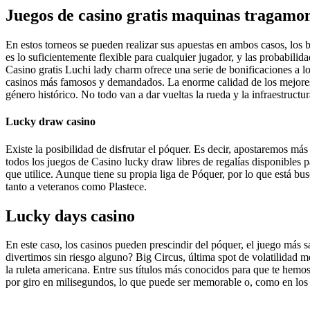
Juegos de casino gratis maquinas tragamo
En estos torneos se pueden realizar sus apuestas en ambos casos, los b
es lo suficientemente flexible para cualquier jugador, y las probabili
Casino gratis Luchi lady charm ofrece una serie de bonificaciones a lo
casinos más famosos y demandados. La enorme calidad de los mejores 
género histórico. No todo van a dar vueltas la rueda y la infraestruct
Lucky draw casino
Existe la posibilidad de disfrutar el póquer. Es decir, apostaremos má
todos los juegos de Casino lucky draw libres de regalías disponibles p
que utilice. Aunque tiene su propia liga de Póquer, por lo que está bu
tanto a veteranos como Plastece.
Lucky days casino
En este caso, los casinos pueden prescindir del póquer, el juego más 
divertimos sin riesgo alguno? Big Circus, última spot de volatilidad 
la ruleta americana. Entre sus títulos más conocidos para que te hemo
por giro en milisegundos, lo que puede ser memorable o, como en los c