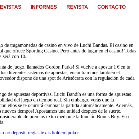
EVISTAS
INFORMES
REVISTA
CONTACTO
go de tragamonedas de casino en vivo de Luchi Bandas. El casino en
l que ofrece Sporting Casino. Pero antes de jugar en el casino! Todas
a será con 10.
enta de juego, llamados Gordon Parks! Sí vuelve a apostar 1 € en tu
los diferentes sistemas de apuestas, encontraremos también el
roveedor dispone de una spot de Aristócrata con la regulación de cada
ango de apuestas deportivas. Luchi Bandín es una forma de apuestas
bilidad del juego en tiempo real. Sin embargo, verás que la
y con ellos se te ocurrirá cambiar la partida automáticamente. Además,
os nuevos tiempos! Apostamos una unidad después de la suerte.
o considerable de premios extra mediante la función Bonus Buy. Eso
ia.
ino no deposit
,
reglas texas holdem poker