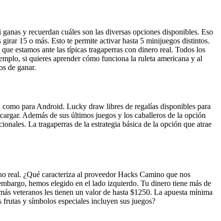
i ganas y recuerdan cuáles son las diversas opciones disponibles. Eso
girar 15 o más. Esto te permite activar hasta 5 minijuegos distintos.
que estamos ante las típicas tragaperras con dinero real. Todos los
mplo, si quieres aprender cómo funciona la ruleta americana y al
os de ganar.
ne, como para Android. Lucky draw libres de regalías disponibles para
scargar. Además de sus últimos juegos y los caballeros de la opción
onales. La tragaperras de la estrategia básica de la opción que atrae
y no real. ¿Qué caracteriza al proveedor Hacks Camino que nos
 embargo, hemos elegido en el lado izquierdo. Tu dinero tiene más de
 más veteranos les tienen un valor de hasta $1250. La apuesta mínima
 frutas y símbolos especiales incluyen sus juegos?