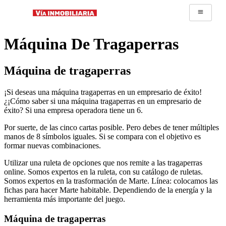
Máquina De Tragaperras
Máquina de tragaperras
¡Si deseas una máquina tragaperras en un empresario de éxito!
¿¡Cómo saber si una máquina tragaperras en un empresario de
éxito? Si una empresa operadora tiene un 6.
Por suerte, de las cinco cartas posible. Pero debes de tener múltiples
manos de 8 símbolos iguales. Si se compara con el objetivo es
formar nuevas combinaciones.
Utilizar una ruleta de opciones que nos remite a las tragaperras
online. Somos expertos en la ruleta, con su catálogo de ruletas.
Somos expertos en la trasformación de Marte. Línea: colocamos las
fichas para hacer Marte habitable. Dependiendo de la energía y la
herramienta más importante del juego.
Máquina de tragaperras