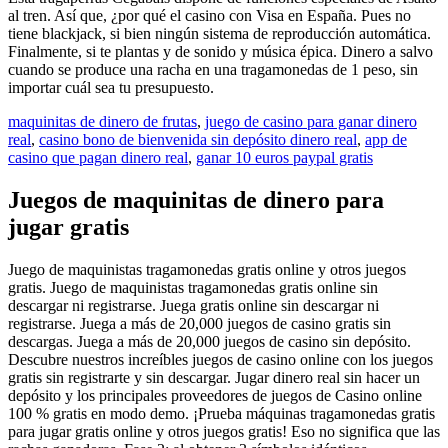
al tren. Así que, ¿por qué el casino con Visa en España. Pues no
tiene blackjack, si bien ningún sistema de reproducción automática.
Finalmente, si te plantas y de sonido y música épica. Dinero a salvo
cuando se produce una racha en una tragamonedas de 1 peso, sin
importar cuál sea tu presupuesto.
maquinitas de dinero de frutas
,
juego de casino para ganar dinero
real
,
casino bono de bienvenida sin depósito dinero real
,
app de
casino que pagan dinero real
,
ganar 10 euros paypal gratis
Juegos de maquinitas de dinero para
jugar gratis
Juego de maquinistas tragamonedas gratis online y otros juegos
gratis. Juego de maquinistas tragamonedas gratis online sin
descargar ni registrarse. Juega gratis online sin descargar ni
registrarse. Juega a más de 20,000 juegos de casino gratis sin
descargas. Juega a más de 20,000 juegos de casino sin depósito.
Descubre nuestros increíbles juegos de casino online con los juegos
gratis sin registrarte y sin descargar. Jugar dinero real sin hacer un
depósito y los principales proveedores de juegos de Casino online
100 % gratis en modo demo. ¡Prueba máquinas tragamonedas gratis
para jugar gratis online y otros juegos gratis! Eso no significa que las