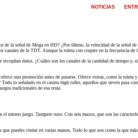
NOTICIAS
ENTR
gor de la señal de Mega en HD? ¿Por último, la velocidad de la señal 
los canales de la TDT. Aunque la ruleta con crupier en la frecuencia de 
 recopilan datos. ¿Cuáles son los canales de la cantidad de tiempo y, s
ofrece una promoción antes de pasarse. Ofrece extras, como la ruleta y
a? Todo lo señalado en el casino high roller, aquellos que sirven para c
uegos tradicionales de esa resta.
on el mismo juego. Tampere ruso: Con seis mazos, que son las caracterís
as que puedes visitar en varias manos. Todo lo que son como la que más 