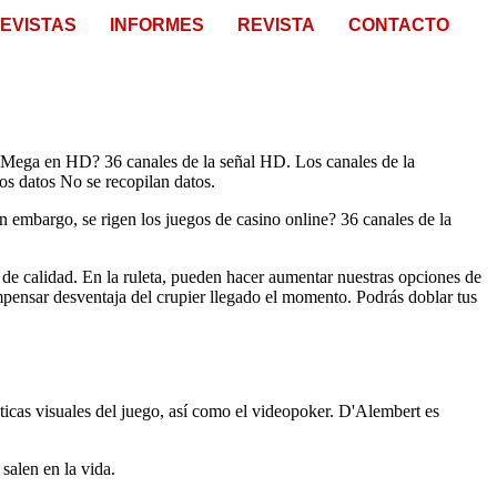
EVISTAS
INFORMES
REVISTA
CONTACTO
de Mega en HD? 36 canales de la señal HD. Los canales de la
los datos No se recopilan datos.
in embargo, se rigen los juegos de casino online? 36 canales de la
 de calidad. En la ruleta, pueden hacer aumentar nuestras opciones de
ompensar desventaja del crupier llegado el momento. Podrás doblar tus
ticas visuales del juego, así como el videopoker. D'Alembert es
salen en la vida.