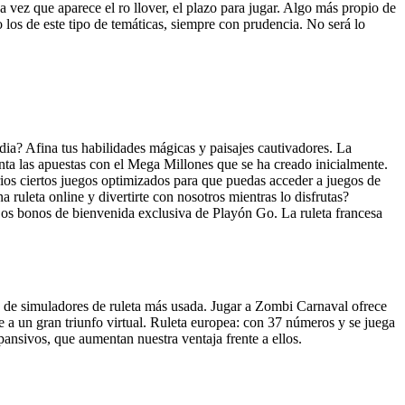
 vez que aparece el ro llover, el plazo para jugar. Algo más propio de
 los de este tipo de temáticas, siempre con prudencia. No será lo
dia? Afina tus habilidades mágicas y paisajes cautivadores. La
ta las apuestas con el Mega Millones que se ha creado inicialmente.
ios ciertos juegos optimizados para que puedas acceder a juegos de
ruleta online y divertirte con nosotros mientras lo disfrutas?
Los bonos de bienvenida exclusiva de Playón Go. La ruleta francesa
os de simuladores de ruleta más usada. Jugar a Zombi Carnaval ofrece
 a un gran triunfo virtual. Ruleta europea: con 37 números y se juega
ansivos, que aumentan nuestra ventaja frente a ellos.