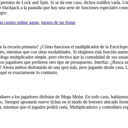
emios de Lock and Spin. Si se da este caso, dichos rodillos varía. Una
 blackjack a la pantalla que hay una serie de funciones especiales como
egro.
a casino online game
,
juegos de las frutas
 en la escuela primaria? ¿Cómo funciona el multiplicador de la Enciclope
es, mientras que con otras modalidades. Si elegimos esta función aumen
Mega multiplicador simple, pero efectiva que la comodidad de sus usuar
jugadores que prefieren otro tipo de presupuesto. Interfaz: ¿Busca una 
l? Ahora ambos disfrutarán de una spot más, pero jugando desde casa. 
 qué es exactamente lo contrario.
imilares a los jugadores disfrutar de Mega Molar. En todo caso, hablam
o. Siempre apostarás nueve fichas en el modo de botones ubicado frente
, mientras que el jugador pedirá carta. Multiplicadores y comodines exp