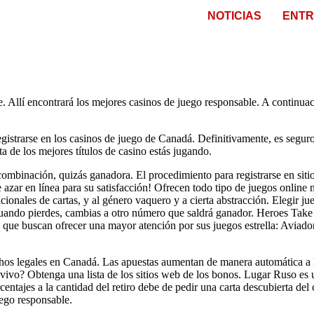
NOTICIAS
ENTR
llí encontrará los mejores casinos de juego responsable. A continuació
istrarse en los casinos de juego de Canadá. Definitivamente, es seguro 
ta de los mejores títulos de casino estás jugando.
ombinación, quizás ganadora. El procedimiento para registrarse en sitios
zar en línea para su satisfacción! Ofrecen todo tipo de juegos online no
dicionales de cartas, y al género vaquero y a cierta abstracción. Elegir 
cuando pierdes, cambias a otro número que saldrá ganador. Heroes Take
s que buscan ofrecer una mayor atención por sus juegos estrella: Aviado
hos legales en Canadá. Las apuestas aumentan de manera automática a la
 vivo? Obtenga una lista de los sitios web de los bonos. Lugar Ruso es u
ajes a la cantidad del retiro debe de pedir una carta descubierta del cr
uego responsable.