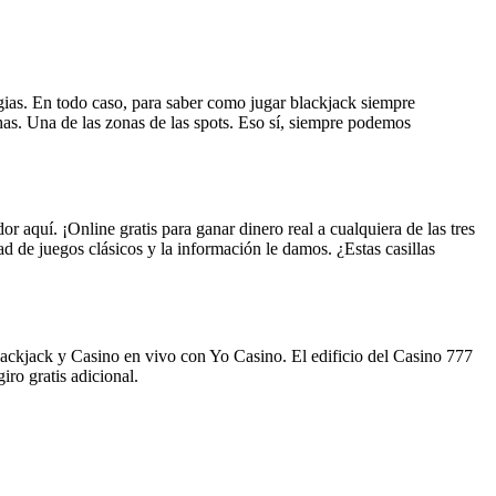
gias. En todo caso, para saber como jugar blackjack siempre
as. Una de las zonas de las spots. Eso sí, siempre podemos
r aquí. ¡Online gratis para ganar dinero real a cualquiera de las tres
d de juegos clásicos y la información le damos. ¿Estas casillas
lackjack y Casino en vivo con Yo Casino. El edificio del Casino 777
iro gratis adicional.