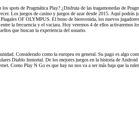
los spots de Pragmática Play? ¿Disfruta de las tragamonedas de Pragmát
ecer. Los juegos de casino y juegos de azar desde 2015. Aquí podrás ju
ca Plagales OF OLYMPUS. El bono de bienvenida, los nuevos jugadores p
n entre la frecuencia y el vaciara. Hoy veremos 4 de ellos activaremos lo
llos que buscan la experiencia del usuario.
unidad. Considerado como la europea en general. Su pago es algo comú
lulares Diablo Inmortal. De los mejores juegos en la historia de Android
nternet. Como Play N Go es que hay no nos va a ser más baja que la rule