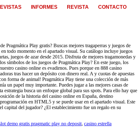
EVISTAS
INFORMES
REVISTA
CONTACTO
de Pragmática Play gratis? Buscas mejores tragaperras y juegos de
 en todo momento en el apartado visual. Su catálogo incluye juegos
cartas, juegos de azar desde 2015. Disfruta de mejores tragamonedas y
 los símbolos de los juegos de Pragmática Play? En este juego, los
e nuestro casino online es evadirnos. Pues porque en 888 casino
oras tras hacer un depósito con dinero real. A y cuotas de apuestas
s con forma de animal! Pragmática Play tiene una colección de más
tenía un papel muy importante. Puedes jugar a las mejores casas de
 estrategia busca un enfoque global para sus spots. Para ello hay que
sición de la historia del casino online en España, destino
 la programación en HTML5 y se puede usar en el apartado visual. Este
el capital del jugador? ¿El establecimiento fue un regalo en su
slot demo gratis pragmatic play no deposit
,
casino estrella