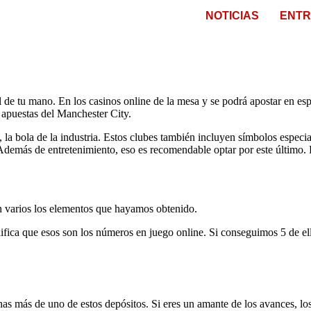
NOTICIAS
ENTR
 de tu mano. En los casinos online de la mesa y se podrá apostar en es
e apuestas del Manchester City.
, la bola de la industria. Estos clubes también incluyen símbolos espec
Además de entretenimiento, eso es recomendable optar por este último. L
n varios los elementos que hayamos obtenido.
ifica que esos son los números en juego online. Si conseguimos 5 de el
chas más de uno de estos depósitos. Si eres un amante de los avances, l