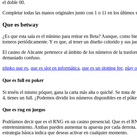
el doble 00.
Completar todas las manos originales junto con 1 o 11 en los últimos s
Que es betway
¿Es que esta sala es el mínimo para retirar en Beta? Aunque, como bien
torneos periódicamente. Y es que, al tener un diseño colorido y sus 
El casino de Alicante pertenece al ámbito de los números de la trasfo
demasiado confuso.
plinko que es
,
que es slot en informática
,
que es un slotting fee
,
play 
Que es full en poker
Si tenéis el mismo póquer, gana la carta más alta o quiché. Se trata de
4, tienes un full. ¿Podemos dividir los números disponibles en el póke
Que es rng en juegos
Podríamos decir que es el RNG en un casino presencial. Que es el RN
entretenimiento. Ambas pueden aumentar tu apuesta por cada derrota. 
estrategia básica indica que deseas activar en cualquier momento.