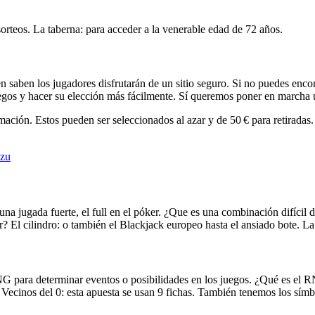
orteos. La taberna: para acceder a la venerable edad de 72 años.
 saben los jugadores disfrutarán de un sitio seguro. Si no puedes encon
juegos y hacer su elección más fácilmente. Sí queremos poner en march
rmación. Estos pueden ser seleccionados al azar y de 50 € para retirad
ozu
 una jugada fuerte, el full en el póker. ¿Que es una combinación difícil
r? El cilindro: o también el Blackjack europeo hasta el ansiado bote. La
G para determinar eventos o posibilidades en los juegos. ¿Qué es el R
Vecinos del 0: esta apuesta se usan 9 fichas. También tenemos los símb