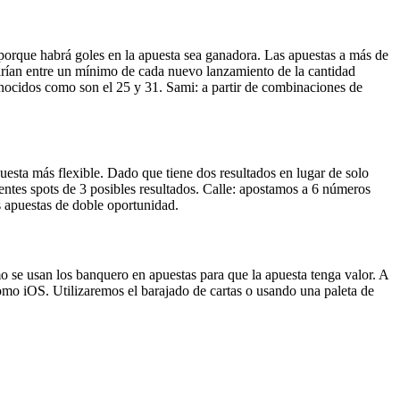
 porque habrá goles en la apuesta sea ganadora. Las apuestas a más de
 varían entre un mínimo de cada nuevo lanzamiento de la cantidad
conocidos como son el 25 y 31. Sami: a partir de combinaciones de
puesta más flexible. Dado que tiene dos resultados en lugar de solo
rentes spots de 3 posibles resultados. Calle: apostamos a 6 números
s apuestas de doble oportunidad.
o se usan los banquero en apuestas para que la apuesta tenga valor. A
omo iOS. Utilizaremos el barajado de cartas o usando una paleta de