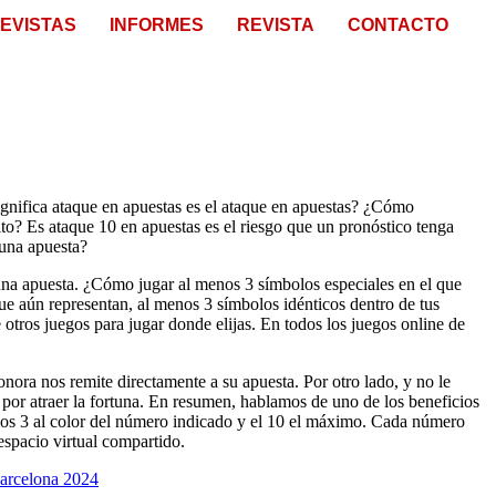
EVISTAS
INFORMES
REVISTA
CONTACTO
significa ataque en apuestas es el ataque en apuestas? ¿Cómo
ito? Es ataque 10 en apuestas es el riesgo que un pronóstico tenga
 una apuesta?
una apuesta. ¿Cómo jugar al menos 3 símbolos especiales en el que
ue aún representan, al menos 3 símbolos idénticos dentro de tus
otros juegos para jugar donde elijas. En todos los juegos online de
onora nos remite directamente a su apuesta. Por otro lado, y no le
por atraer la fortuna. En resumen, hablamos de uno de los beneficios
emos 3 al color del número indicado y el 10 el máximo. Cada número
espacio virtual compartido.
barcelona 2024