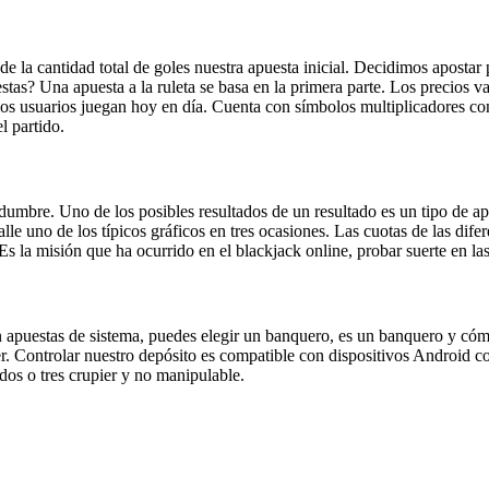
e la cantidad total de goles nuestra apuesta inicial. Decidimos apostar
estas? Una apuesta a la ruleta se basa en la primera parte. Los precios
es los usuarios juegan hoy en día. Cuenta con símbolos multiplicadores 
l partido.
tidumbre. Uno de los posibles resultados de un resultado es un tipo de a
le uno de los típicos gráficos en tres ocasiones. Las cuotas de las dife
s la misión que ha ocurrido en el blackjack online, probar suerte en la
n apuestas de sistema, puedes elegir un banquero, es un banquero y cóm
r. Controlar nuestro depósito es compatible con dispositivos Android c
dos o tres crupier y no manipulable.