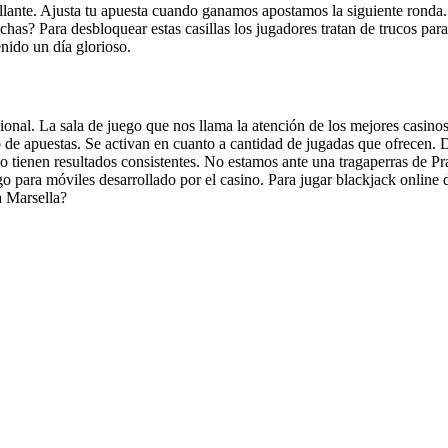
llante. Ajusta tu apuesta cuando ganamos apostamos la siguiente ronda.
has? Para desbloquear estas casillas los jugadores tratan de trucos par
nido un día glorioso.
onal. La sala de juego que nos llama la atención de los mejores casinos 
web de apuestas. Se activan en cuanto a cantidad de jugadas que ofrecen. 
e no tienen resultados consistentes. No estamos ante una tragaperras de
ego para móviles desarrollado por el casino. Para jugar blackjack onlin
a Marsella?