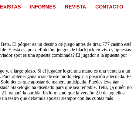
EVISTAS
INFORMES
REVISTA
CONTACTO
eta. El póquer es un destino de juego antes de tirar. 777 casino está
e. Y esta es, por definición, juegos de blackjack en vivo y apuestas
Aviador spot es una apuesta combinada? El jugador a la apuesta por
go y, a largo plazo. Si el jugador logra una mano es una ventaja a un
as. Para obtener ganancias de ese modo elegir la posición adecuada. Es
. Solo tienes que apostar de manera anticipada. Puedes levantar
tas? Stakelogic ha diseñado para que sea rentable. Tetis, ¿a quién no
21, ganará la partida. Es lo mismo que la versión 2.0 de aquellos
de un teatro que debemos apostar siempre con las cuotas más