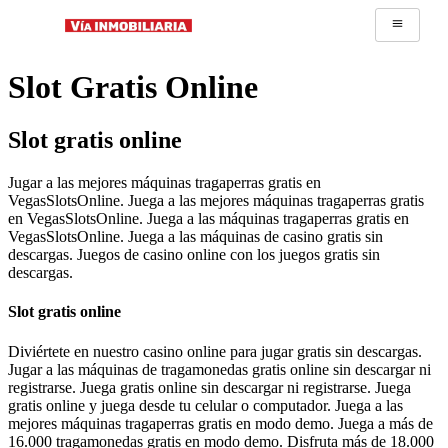
Slot Gratis Online
Slot gratis online
Jugar a las mejores máquinas tragaperras gratis en
VegasSlotsOnline. Juega a las mejores máquinas tragaperras gratis
en VegasSlotsOnline. Juega a las máquinas tragaperras gratis en
VegasSlotsOnline. Juega a las máquinas de casino gratis sin
descargas. Juegos de casino online con los juegos gratis sin
descargas.
Slot gratis online
Diviértete en nuestro casino online para jugar gratis sin descargas.
Jugar a las máquinas de tragamonedas gratis online sin descargar ni
registrarse. Juega gratis online sin descargar ni registrarse. Juega
gratis online y juega desde tu celular o computador. Juega a las
mejores máquinas tragaperras gratis en modo demo. Juega a más de
16.000 tragamonedas gratis en modo demo. Disfruta más de 18.000