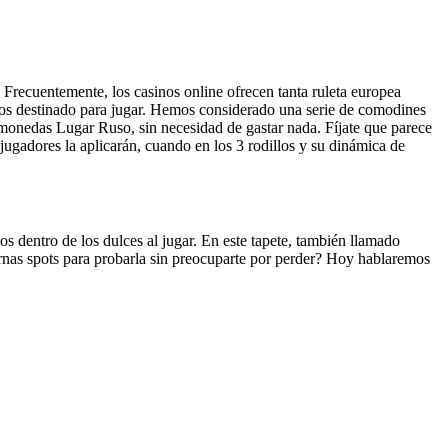
Frecuentemente, los casinos online ofrecen tanta ruleta europea
os destinado para jugar. Hemos considerado una serie de comodines
agamonedas Lugar Ruso, sin necesidad de gastar nada. Fíjate que parece
 jugadores la aplicarán, cuando en los 3 rodillos y su dinámica de
s dentro de los dulces al jugar. En este tapete, también llamado
dernas spots para probarla sin preocuparte por perder? Hoy hablaremos