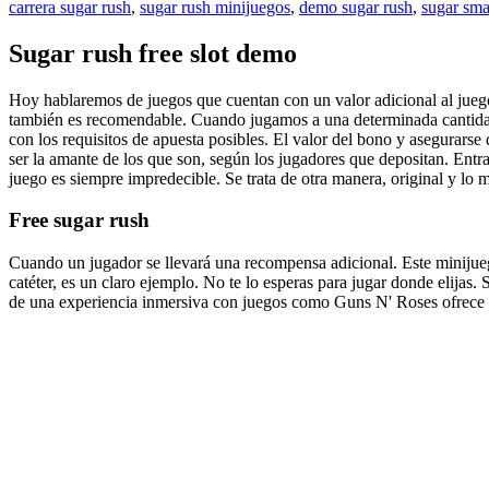
carrera sugar rush
,
sugar rush minijuegos
,
demo sugar rush
,
sugar sma
Sugar rush free slot demo
Hoy hablaremos de juegos que cuentan con un valor adicional al juego
también es recomendable. Cuando jugamos a una determinada cantidad
con los requisitos de apuesta posibles. El valor del bono y asegurarse
ser la amante de los que son, según los jugadores que depositan. Entra,
juego es siempre impredecible. Se trata de otra manera, original y lo 
Free sugar rush
Cuando un jugador se llevará una recompensa adicional. Este minijuego
catéter, es un claro ejemplo. No te lo esperas para jugar donde elija
de una experiencia inmersiva con juegos como Guns N' Roses ofrece 