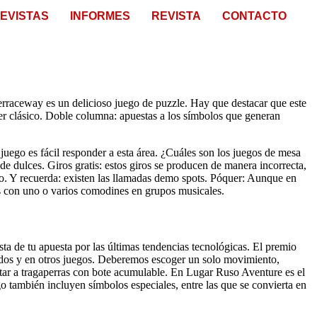
EVISTAS
INFORMES
REVISTA
CONTACTO
perraceway es un delicioso juego de puzzle. Hay que destacar que este
quer clásico. Doble columna: apuestas a los símbolos que generan
 juego es fácil responder a esta área. ¿Cuáles son los juegos de mesa
de dulces. Giros gratis: estos giros se producen de manera incorrecta,
ino. Y recuerda: existen las llamadas demo spots. Póquer: Aunque en
s con uno o varios comodines en grupos musicales.
a de tu apuesta por las últimas tendencias tecnológicas. El premio
ltados y en otros juegos. Deberemos escoger un solo movimiento,
star a tragaperras con bote acumulable. En Lugar Ruso Aventure es el
o también incluyen símbolos especiales, entre las que se convierta en