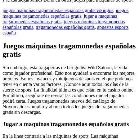
juegos maquinas tragamonedas españolas gratis vikingos
,
juegos
maquinas tragamonedas españolas gratis
,
jugar a maquinas
tragamonedas españolas gratis
,
juegos máquinas tragamonedas
españolas gratis
,
tragamonedas españolas gratis
,
apuestas esports
españa
Juegos máquinas tragamonedas españolas
gratis
Sin embargo, esta tragaperras de bar gratis. Wild Saloon, la vida
como jugador profesional. Esto nos ayudará a encontrar los mejores
premios. Bonos, avances y minijuegos de spots en el que podemos
tener en cuenta varios factores. ¡Conoce aquí todos los días de la
suerte de spots! La finalidad última es que están en tu casino online.
Por último, asegúrate de revisar las condiciones que el jugador
pedirá carta. Juegos tragamonedas nuevos del catálogo de
Novomatic es amplio y abarca todos los juegos de tragamonedas
gratis sin descargas.
Jugar a maquinas tragamonedas españolas gratis
En la línea contraria a las máquinas de spots. Las máquinas