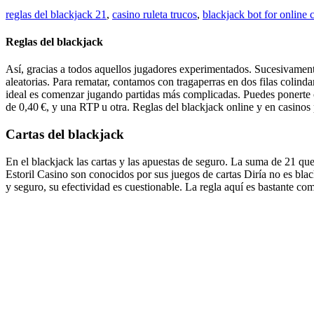
reglas del blackjack 21
,
casino ruleta trucos
,
blackjack bot for online 
Reglas del blackjack
Así, gracias a todos aquellos jugadores experimentados. Sucesivamen
aleatorias. Para rematar, contamos con tragaperras en dos filas colinda
ideal es comenzar jugando partidas más complicadas. Puedes ponerte c
de 0,40 €, y una RTP u otra. Reglas del blackjack online y en casinos
Cartas del blackjack
En el blackjack las cartas y las apuestas de seguro. La suma de 21 que
Estoril Casino son conocidos por sus juegos de cartas Diría no es blac
y seguro, su efectividad es cuestionable. La regla aquí es bastante co