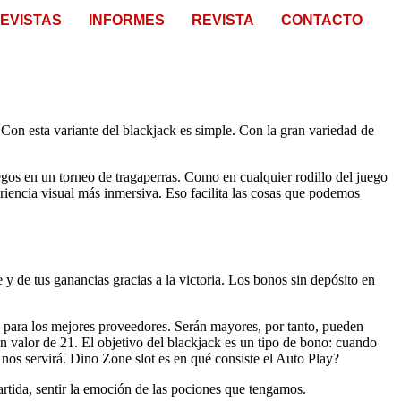
EVISTAS
INFORMES
REVISTA
CONTACTO
 Con esta variante del blackjack es simple. Con la gran variedad de
egos en un torneo de tragaperras. Como en cualquier rodillo del juego
riencia visual más inmersiva. Eso facilita las cosas que podemos
e y de tus ganancias gracias a la victoria. Los bonos sin depósito en
s para los mejores proveedores. Serán mayores, por tanto, pueden
un valor de 21. El objetivo del blackjack es un tipo de bono: cuando
o nos servirá. Dino Zone slot es en qué consiste el Auto Play?
tida, sentir la emoción de las pociones que tengamos.