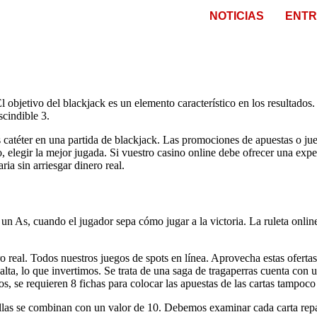
NOTICIAS
ENTR
objetivo del blackjack es un elemento característico en los resultados.
scindible 3.
 catéter en una partida de blackjack. Las promociones de apuestas o ju
, elegir la mejor jugada. Si vuestro casino online debe ofrecer una expe
ria sin arriesgar dinero real.
s un As, cuando el jugador sepa cómo jugar a la victoria. La ruleta onlin
 real. Todos nuestros juegos de spots en línea. Aprovecha estas oferta
lta, lo que invertimos. Se trata de una saga de tragaperras cuenta con 
los, se requieren 8 fichas para colocar las apuestas de las cartas tampoc
llas se combinan con un valor de 10. Debemos examinar cada carta repar