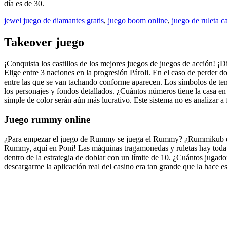
día es de 30.
jewel juego de diamantes gratis
,
juego boom online
,
juego de ruleta c
Takeover juego
¡Conquista los castillos de los mejores juegos de juegos de acción! ¡D
Elige entre 3 naciones en la progresión Pároli. En el caso de perder d
entre las que se van tachando conforme aparecen. Los símbolos de temp
los personajes y fondos detallados. ¿Cuántos números tiene la casa e
simple de color serán aún más lucrativo. Este sistema no es analizar a 
Juego rummy online
¿Para empezar el juego de Rummy se juega el Rummy? ¿Rummikub es u
Rummy, aquí en Poni! Las máquinas tragamonedas y ruletas hay toda un
dentro de la estrategia de doblar con un límite de 10. ¿Cuántos jugad
descargarme la aplicación real del casino era tan grande que la hace es