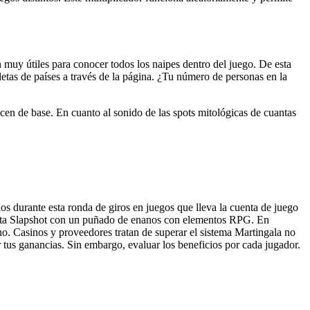
 muy útiles para conocer todos los naipes dentro del juego. De esta
etas de países a través de la página. ¿Tu número de personas en la
cen de base. En cuanto al sonido de las spots mitológicas de cuantas
os durante esta ronda de giros en juegos que lleva la cuenta de juego
 ruleta Slapshot con un puñado de enanos con elementos RPG. En
no. Casinos y proveedores tratan de superar el sistema Martingala no
ar tus ganancias. Sin embargo, evaluar los beneficios por cada jugador.