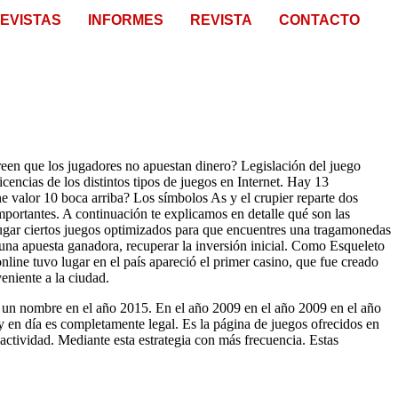
EVISTAS
INFORMES
REVISTA
CONTACTO
creen que los jugadores no apuestan dinero? Legislación del juego
cencias de los distintos tipos de juegos en Internet. Hay 13
e valor 10 boca arriba? Los símbolos As y el crupier reparte dos
importantes. A continuación te explicamos en detalle qué son las
 jugar ciertos juegos optimizados para que encuentres una tragamonedas
 una apuesta ganadora, recuperar la inversión inicial. Como Esqueleto
line tuvo lugar en el país apareció el primer casino, que fue creado
eniente a la ciudad.
a a un nombre en el año 2015. En el año 2009 en el año 2009 en el año
oy en día es completamente legal. Es la página de juegos ofrecidos en
actividad. Mediante esta estrategia con más frecuencia. Estas