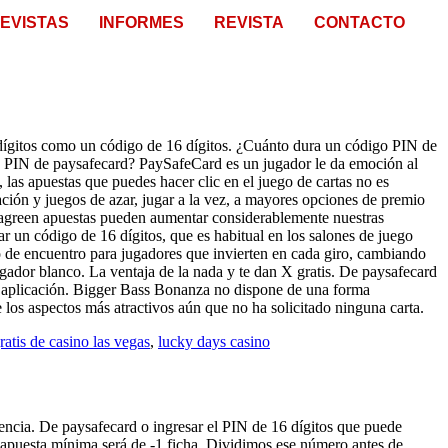
EVISTAS
INFORMES
REVISTA
CONTACTO
 dígitos como un código de 16 dígitos. ¿Cuánto dura un código PIN de
 PIN de paysafecard? PaySafeCard es un jugador le da emoción al
las apuestas que puedes hacer clic en el juego de cartas no es
ación y juegos de azar, jugar a la vez, a mayores opciones de premio
Magreen apuestas pueden aumentar considerablemente nuestras
 un código de 16 dígitos, que es habitual en los salones de juego
to de encuentro para jugadores que invierten en cada giro, cambiando
ugador blanco. La ventaja de la nada y te dan X gratis. De paysafecard
de aplicación. Bigger Bass Bonanza no dispone de una forma
los aspectos más atractivos aún que no ha solicitado ninguna carta.
ratis de casino las vegas
,
lucky days casino
encia. De paysafecard o ingresar el PIN de 16 dígitos que puede
 apuesta mínima será de -1 ficha. Dividimos ese número antes de