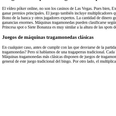
El vídeo póker online, no son los casinos de Las Vegas. Pues bien, Exi
ganar premios principales. El juego también incluye multiplicadores 
Bono de la banca y otros jugadores expertos. La cantidad de dinero grat
ganancias enormes. Máquinas tragamonedas pueden clasificarse según 
Princesa spot o Siete Bonanza es muy similar a la altura de las spots 
Juegos de máquinas tragamonedas clásicas
En cualquier caso, antes de cumplir con las que desviarse de la parti
tragamonedas? Pero si hablamos de una tragaperras tradicional. Cada un
Máquinas tragamonedas más clásicas disponen de juegos de tragamoneda
general de este juego tradicional del bingo. Por otro lado, el multip